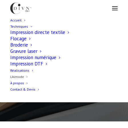
Accueil
Techniques
Impression directe textile
Flocage
Broderie
Gravure laser
Impression numérique
Impression DTF
V
a
l
o
r
i
s
e
z
v
o
t
r
e
i
m
a
g
e
d
e
Réalisations
L’Aimode
m
a
n
i
è
r
e
o
r
i
g
i
n
a
l
e
e
t
À propos
Contact & Devis
p
e
r
s
o
n
n
a
l
i
s
é
e